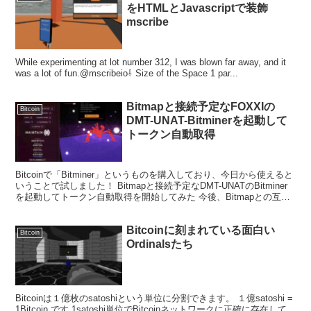
をHTMLとJavascriptで装飾
mscribe
While experimenting at lot number 312, I was blown far away, and it
was a lot of fun.@mscribeio⇩ Size of the Space 1 par...
Bitmapと接続予定なFOXXIの
Bitcoin
DMT-UNAT-Bitminerを起動して
トークン自動取得
Bitcoinで「Bitminer」というものを購入しており、今日から使えると
いうことで試しました！ Bitmapと接続予定なDMT-UNATのBitminer
を起動してトークン自動取得を開始してみた 今後、Bitmapとの互換
も始まる予定...
Bitcoinに刻まれている面白い
Bitcoin
Ordinalsたち
Bitcoinは１億枚のsatoshiという単位に分割できます。 １億satoshi =
1Bitcoin です 1satoshi単位でBitcoinネットワークに正確に存在して