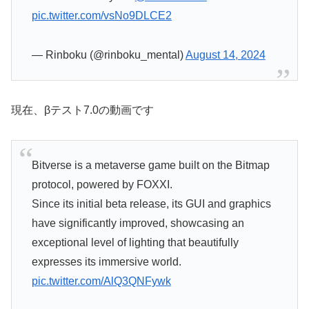
pic.twitter.com/vsNo9DLCE2
— Rinboku (@rinboku_mental)
August 14, 2024
現在、βテスト7.0の動画です
Bitverse is a metaverse game built on the Bitmap
protocol, powered by FOXXI.
Since its initial beta release, its GUI and graphics
have significantly improved, showcasing an
exceptional level of lighting that beautifully
expresses its immersive world.
pic.twitter.com/AlQ3QNFywk