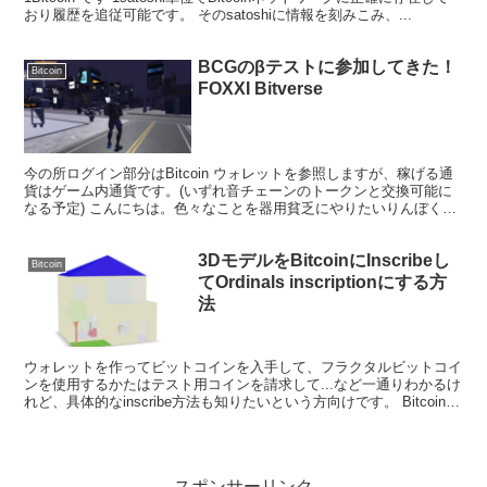
おり履歴を追従可能です。 そのsatoshiに情報を刻みこみ、...
BCGのβテストに参加してきた！
Bitcoin
FOXXI Bitverse
今の所ログイン部分はBitcoin ウォレットを参照しますが、稼げる通
貨はゲーム内通貨です。(いずれ音チェーンのトークンと交換可能に
なる予定) こんにちは。色々なことを器用貧乏にやりたいりんぼくで
す。 仮想通過を扱うジャンルとなりますので、...
3DモデルをBitcoinにInscribeし
Bitcoin
てOrdinals inscriptionにする方
法
ウォレットを作ってビットコインを入手して、フラクタルビットコイ
ンを使用するかたはテスト用コインを請求して...など一通りわかるけ
れど、具体的なinscribe方法も知りたいという方向けです。 Bitcoinに
データを刻み込むことで、Bitc...
スポンサーリンク