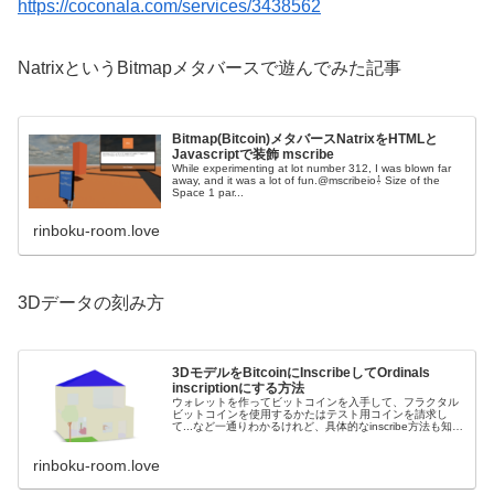
https://coconala.com/services/3438562
NatrixというBitmapメタバースで遊んでみた記事
Bitmap(Bitcoin)メタバースNatrixをHTMLと
Javascriptで装飾 mscribe
While experimenting at lot number 312, I was blown far
away, and it was a lot of fun.@mscribeio⇩ Size of the
Space 1 par...
rinboku-room.love
3Dデータの刻み方
3DモデルをBitcoinにInscribeしてOrdinals
inscriptionにする方法
ウォレットを作ってビットコインを入手して、フラクタル
ビットコインを使用するかたはテスト用コインを請求し
て...など一通りわかるけれど、具体的なinscribe方法も知り
たいという方向けです。 Bitcoinにデータを刻み込むこと
で、Bitc...
rinboku-room.love