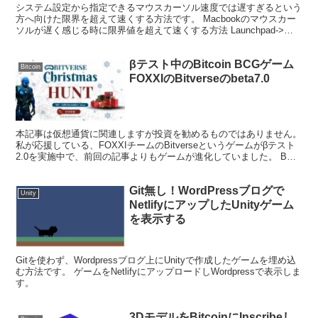
システム設定から指定できるマウスカーソル速度では遅すぎるという
方へ向けた限界を超えて速くする方法です。 Macbookのマウスカー
ソルが遅く感じる時に限界値を超えて速くする方法 Launchpad->そ
の他->ターミナル を起動 defau...
βテスト中のBitcoin BCGゲーム
Bitcoin
FOXXIのBitverseのbeta7.0
本記事は仮想通貨に関連しますが投資を勧めるものではありません。
私が応援している、FOXXIチームのBitverseというゲームがβテスト
2.0を実施中で、前回の記事よりもゲームが進化していました。 BCG
ゲームのBitverseとは BC...
Git無し！WordPressブログで
Unity
NetlifyにアップしたUnityゲーム
を表示する
Gitを使わず、Wordpressブログ上にUnityで作成したゲームを埋め込
む方法です。 ゲームをNetlifyにアップロードしWordpressで表示しま
す。
3DモデルをBitcoinにInscribeし