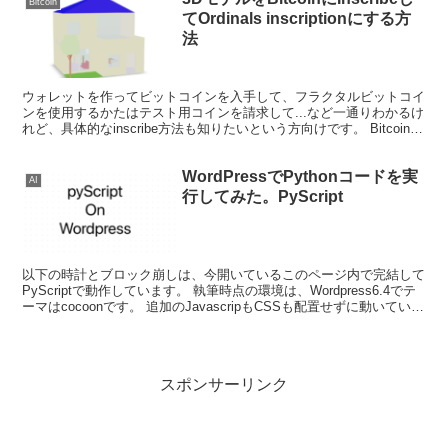
Bitcoin
てOrdinals inscriptionにする方
法
ウォレットを作ってビットコインを入手して、フラクタルビットコイ
ンを使用するかたはテスト用コインを請求して...など一通りわかるけ
れど、具体的なinscribe方法も知りたいという方向けです。 Bitcoinに
データを刻み込むことで、Bitc...
WordPressでPythonコードを実
AI
行してみた。PyScript
以下の時計とブロック崩しは、今開いているこのページ内で完結して
PyScriptで動作しています。 執筆時点の環境は、Wordpress6.4でテ
ーマはcocoonです。 追加のJavascripもCSSも配置せずに動いていま
す！ funct...
スポンサーリンク