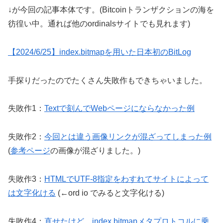
↓が今回の記事本体です。(Bitcoinトランザクションの海を
彷徨い中。通れば他のordinalsサイトでも見れます)
【2024/6/25】index.bitmapを用いた日本初のBitLog
手探りだったのでたくさん失敗作もできちゃいました。
失敗作1：
Textで刻んでWebページにならなかった例
失敗作2：
今回とは違う画像リンクが混ざってしまった例
(
参考ページ
の画像が混ざりました。)
失敗作3：
HTMLでUTF-8指定をわすれてサイトによって
は文字化ける
(←ord io でみると文字化ける)
失敗作4：
直せたけど、index.bitmapメタプロトコルに乗