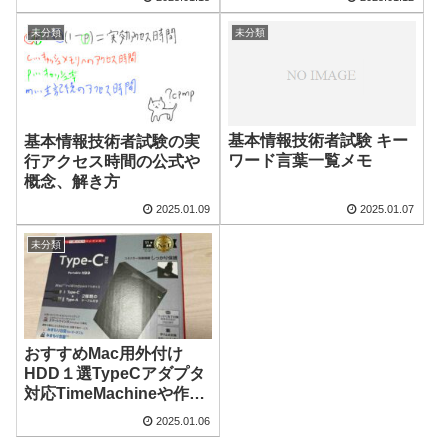
未分類
未分類
基本情報技術者試験 キー
基本情報技術者試験の実
ワード言葉一覧メモ
行アクセス時間の公式や
概念、解き方
2025.01.09
2025.01.07
未分類
おすすめMac用外付け
HDD１選TypeCアダプタ
対応TimeMachineや作業
用に
2025.01.06