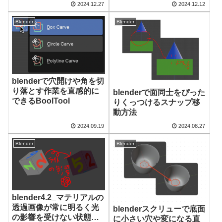
お祝いしよう〜
2024.12.27
2024.12.12
Blender
Blender
blenderで穴開けや角を切
り落とす作業を直感的に
blenderで面同士をぴった
できるBoolTool
りくっつけるスナップ移
動方法
2024.09.19
2024.08.27
Blender
Blender
blender4.2_マテリアルの
透過画像が常に明るく光
blenderスクリューで底面
の影響を受けない状態を
に小さい穴や変になる直