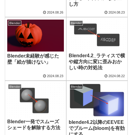
解決
し方
2024.08.26
2024.08.23
Blender
Blender
Blender4.2_ラティスで横
Blender未経験が感じた
や縦方向に変に歪みおか
壁「絵が描けない」
しい時の対処法
2024.08.23
2024.08.22
Blender
Blender
Blender一発でスムーズ
blender4.2以降のEEVEE
シェードを解除する方法
でブルーム(bloom)を有効
にする