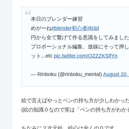
本日のブレンダー練習
めがーね
#blender初心者
#b3d
円から全て繋げて作る意識をしてみまし
プロポーショナル編集、放線にそって押
ット...etc
pic.twitter.com/QZZZKSlfYn
— Rinboku (@rinboku_mental)
August 20,
絵で言えばやっとペンの持ち方が少しわかっ
(絵の知識０なので実は「ペンの持ち方がわか
ちなみに２次元絵、絵心は全くの０です。