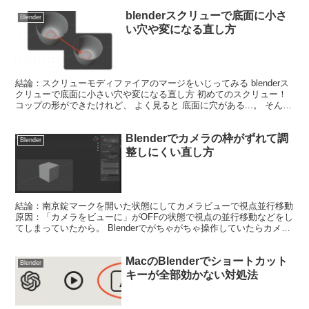
blenderスクリューで底面に小さ
Blender
い穴や変になる直し方
結論：スクリューモディファイアのマージをいじってみる blenderス
クリューで底面に小さい穴や変になる直し方 初めてのスクリュー！
コップの形ができたけれど、 よく見ると 底面に穴がある...。 そんな
時は、スクリューモディファイアのマー...
Blenderでカメラの枠がずれて調
Blender
整しにくい直し方
結論：南京錠マークを開いた状態にしてカメラビューで視点並行移動
原因：「カメラをビューに」がOFFの状態で視点の並行移動などをし
てしまっていたから。 Blenderでがちゃがちゃ操作していたらカメラ
の枠？フレーム？がずれてしまって調整しづら...
MacのBlenderでショートカット
Blender
キーが全部効かない対処法