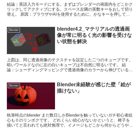
結論：英語入力モードにする。まずはブレンダーの画面内をどこかク
リックしてアクティブにする。スペース左隣の英数キーをおして切り
替え。 原因：ブラウザやAIを使用するために、かなキーを押してタ
イピングしてそのままBlenderに戻ってきたから。...
blender4.2_マテリアルの透過画
Blender
像が常に明るく光の影響を受けな
い状態を解決
上図は、同じ透過画像のテクスチャを設定した二つのキューブです。
暗いワールドなのに左の白いキューブは不自然に明るいです。 結
論：シェーディングマッピングで透過画像のカラーから伸びているソ
ケットにブレンシブルBSDFを接続する ブレンダー初心...
Blender未経験が感じた壁「絵が
Blender
描けない」
執筆時点のblender まだ数日しかBlenderを触っていないガチ初心者絵
心も０のリンボクです。 どれくらい絵心がないかというと、椅子を
描いてと言われても絶対無理で、イメージもどこから何からどうやっ
て描くかも全く想像できません。 人間の...