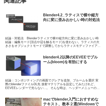
関連記事
Blender4.2_ラティスで横や縦方
Blender
向に変に歪みおかしい時の対処法
結論・対処法 Blenderラティスで横や縦方向に変に歪みおかしい時
結論：編集モード(頂点や辺を触るモード)を使わない。ラティスの大
きさをオブジェクトモードで調整してからラティスモディファイアに
使用する。 原因調査結果：ラティスオブジェク...
blender4.2以降のEEVEEでブル
Blender
ーム(bloom)を有効にする
結論：コンポジティングの画面でグレアを追加、ブルームを選択 実
際のblenderファイルDL先 放射マテリアルを設定してみたけれど、
EEVEEレンダーで光らない...。 そんな時は、ヘッダーメニューの右
の方、画面右上の方にある「コンポジティ...
macでblender入門におすすめな
Blender
テキスト、教本２選(Windowsで