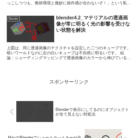
っこしつつも、教材環境と微妙に操作感が合わないぞ！」という私の
ような状況の方、そして未来の自分のた...
blender4.2_マテリアルの透過画
Blender
像が常に明るく光の影響を受けな
い状態を解決
上図は、同じ透過画像のテクスチャを設定した二つのキューブです。
暗いワールドなのに左の白いキューブは不自然に明るいです。 結
論：シェーディングマッピングで透過画像のカラーから伸びているソ
ケットにブレンシブルBSDFを接続する ブレンダー初心...
スポンサーリンク
Blenderで表示にしてるのにオブジェクト
が全て見えない対処法
MacのBlenderでショートカットキーが全