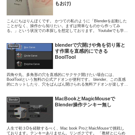
もおけ)
こんにちはりんぼくです。 かつての私のように「Blenderを起動した
ことがなく、操作から知りたい。まずは簡単なものから作ってみ
る。」という状況での本探しを想定しております。 Youtubeでも学習
できますが、本の残りの厚みやページ数で学習...
blenderで穴開けや角を切り落と
Blender
す作業を直感的にできる
BoolTool
四角や丸、多角形の穴を直感的にサクサク開けたい場合には、
BoolToolという無料の公式アドオンが便利です。 blender、この直感
的にカットしたり、穴をばんばん開けられる無料アドオンが楽しすぎ
る件について#b3d #blender pi...
MacBookとMagicMouseで
Blender
Blender操作テンキー無し
人生で初３Dを経験するべく、Mac book ProとMaicMouseで挑戦し
ております。テンキーありません。リンボクです。 「教材とにらめ