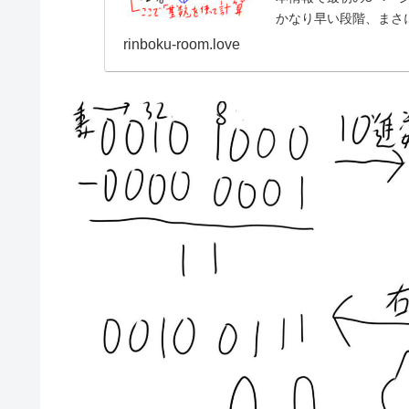
かなり早い段階、まさ
換問題の解き方につ...
rinboku-room.love