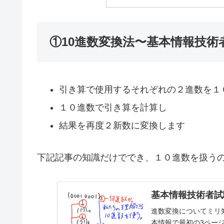
①10進数変換法〜基本情報技
引き算で使用するそれぞれの２進数を１
１０進数で引き算を計算し
結果を再度２新数に変換します
下記記事の知識だけででき、１０進数を扱う
基本情報技術者試
進数変換についてミリ
本情報で最初の3ペー