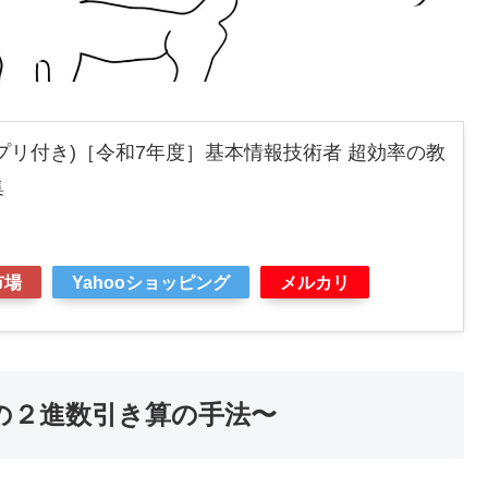
アプリ付き)［令和7年度］基本情報技術者 超効率の教
集
市場
Yahooショッピング
メルカリ
の２進数引き算の手法〜