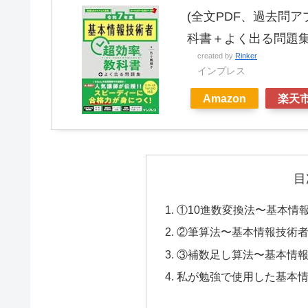
(全文PDF、過去問
科書＋よく出る問題
created by
Rinker
インプレス
Amazon
楽天
目
①10進数変換法〜基本情
②筆算法〜基本情報技術
③補数足し算法〜基本情
私が勉強で使用した基本