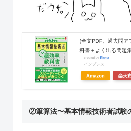
(全文PDF、過去問
科書＋よく出る問題
created by
Rinker
インプレス
Amazon
楽天
②筆算法〜基本情報技術者試験