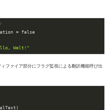
。
グ
ation = false

llo, Welt!"
モディファイア部分にフラグ監視による翻訳機能呼び出
alText)
