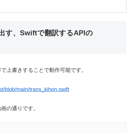
、Swiftで翻訳するAPIの
容で上書きすることで動作可能です。
st/blob/main/trans_kihon.swift
動画の通りです。